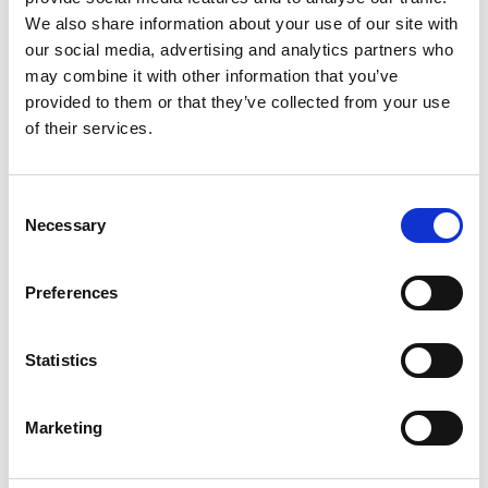
Kostar det något att delta i
Gyllingens aktiviteter?
We also share information about your use of our site with
our social media, advertising and analytics partners who
may combine it with other information that you’ve
Hur många stödsamtal kan jag få
provided to them or that they’ve collected from your use
på Gyllingen?
of their services.
Skriver ni journaler eller
rapporterar ni till någon
Consent
myndighet att man deltar i
Necessary
Selection
Gyllingens aktiviteter?
Preferences
Måste jag som förälder berätta
om min psykiska ohälsa när jag
eller mina barn deltar i
Statistics
Gyllingens aktiviteter?
Marketing
Kan jag ta med mig någon när
jag ska komma på studiebesök