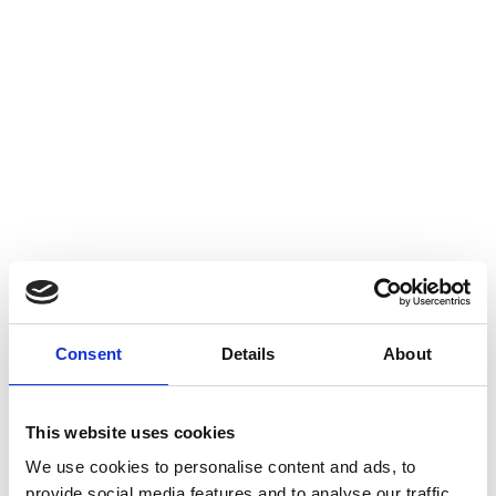
Vanliga frågor och svar
Consent
Details
About
Hur kommer man i kontakt med
This website uses cookies
Gyllingen?
We use cookies to personalise content and ads, to
provide social media features and to analyse our traffic.