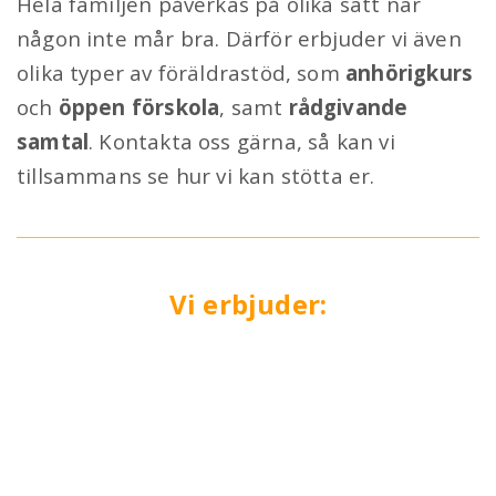
Hela familjen påverkas på olika sätt när
någon inte mår bra. Därför erbjuder vi även
olika typer av föräldrastöd, som
anhörigkurs
och
öppen förskola
, samt
rådgivande
samtal
. Kontakta oss gärna, så kan vi
tillsammans se hur vi kan stötta er.
Vi erbjuder:
GYLLINGEN
Gyllingen ger stöd till barn
och unga som är anhöriga