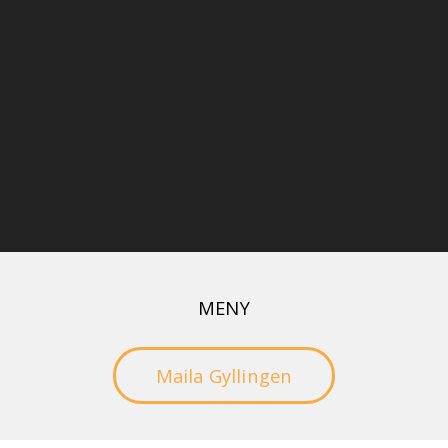
MENY
Gyllingen
Maila Gyllingen
Vi erbjuder
På gång