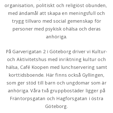
organisation, politiskt och religiöst obunden,
med ändamål att skapa en meningsfull och
trygg tillvaro med social gemenskap för
personer med psykisk ohälsa och deras
anhöriga.
VÄLKOMMEN TILL STIFTELSEN GYLLENKROKEN
En plats som ger utrymme
På Garverigatan 2 i Göteborg driver vi Kultur-
för alla
och Aktivitetshus med inriktning kultur och
hälsa, Café Koopen med lunchservering samt
korttidsboende. Här finns också Gyllingen,
KONTAKTA OSS
som ger stöd till barn och ungdomar som är
anhöriga. Våra två gruppbostäder ligger på
Fräntorpsgatan och Hagforsgatan i östra
Göteborg.