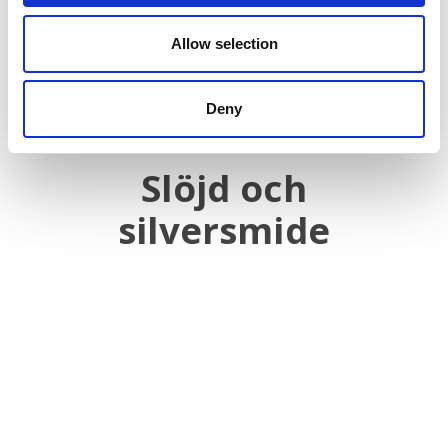
Allow selection
Deny
Nästa
Slöjd och
Nästa
inlägg:
silversmide