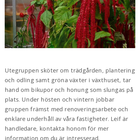
Arbetsgrupper för inne- och
utemiljö
Publicerad
På
28 mars, 2025
av
winternet
till
Utegruppen sköter om trädgården, plantering
på
Aktivitetshuset erbjuder
och odling samt gröna växter i växthuset, tar
hand om bikupor och honung som slungas på
plats. Under hösten och vintern jobbar
gruppen främst med renoveringsarbete och
enklare underhåll av våra fastigheter. Leif är
handledare, kontakta honom för mer
information om du är intresserad.