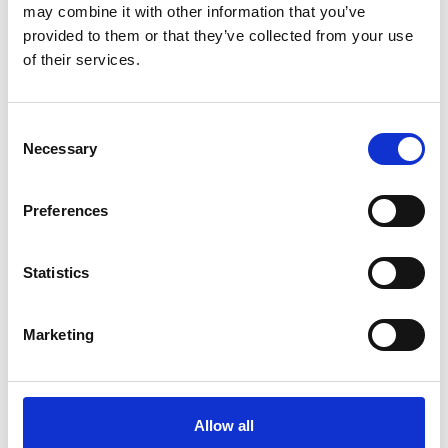
may combine it with other information that you’ve
provided to them or that they’ve collected from your use
of their services.
Consent
Föregående
Necessary
Selection
Musik
Föregående
Preferences
inlägg:
Statistics
Marketing
Allow all