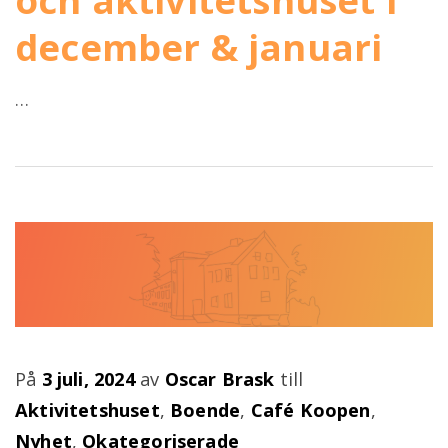
och aktivitetshuset i
december & januari
…
Publicerad
På
3 juli, 2024
av
Oscar Brask
till
på
Aktivitetshuset
,
Boende
,
Café Koopen
,
Nyhet
,
Okategoriserade