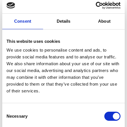
Consent
Details
About
This website uses cookies
We use cookies to personalise content and ads, to
provide social media features and to analyse our traffic.
We also share information about your use of our site with
our social media, advertising and analytics partners who
may combine it with other information that you’ve
provided to them or that they’ve collected from your use
of their services.
Publicerad
På
20 november, 2020
av
Emma Wig
till
Consent
Necessary
Selection
på
Aktivitetshuset
,
Café Koopen
,
kursschema
,