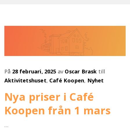
Evenemang
Föreläsningar
Publicerad
På
28 februari, 2025
av
Oscar Brask
till
på
Aktivitetshuset
,
Café Koopen
,
Nyhet
Nya priser i Café
Koopen från 1 mars
…