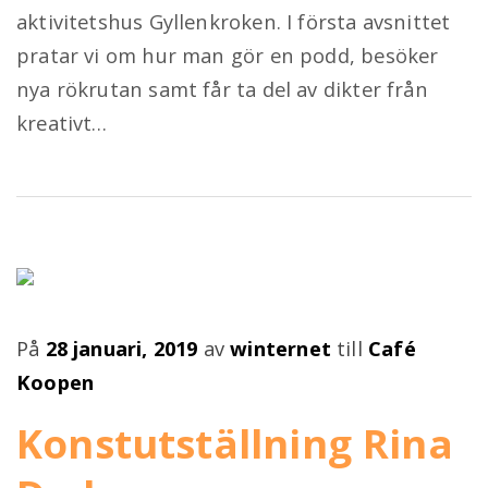
aktivitetshus Gyllenkroken. I första avsnittet
pratar vi om hur man gör en podd, besöker
nya rökrutan samt får ta del av dikter från
kreativt…
Publicerad
På
28 januari, 2019
av
winternet
till
Café
på
Koopen
Konstutställning Rina