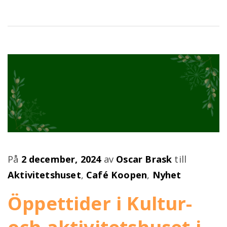
Publicerad
På
2 december, 2024
av
Oscar Brask
till
på
Aktivitetshuset
,
Café Koopen
,
Nyhet
Öppettider i Kultur-