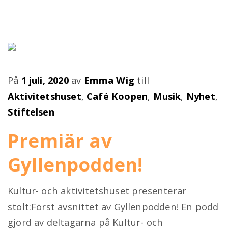
Publicerad
På
1 juli, 2020
av
Emma Wig
till
på
Aktivitetshuset
,
Café Koopen
,
Musik
,
Nyhet
,
Stiftelsen
Premiär av
Gyllenpodden!
Kultur- och aktivitetshuset presenterar
stolt:Först avsnittet av Gyllenpodden! En podd
gjord av deltagarna på Kultur- och