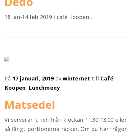
Dedo
18 jan-14 feb 2019 i café Koopen…
Publicerad
På
17 januari, 2019
av
winternet
till
Café
på
Koopen
,
Lunchmeny
Matsedel
Vi serverar lunch från klockan 11.30-13.00 eller
så långt portionerna räcker. Om du har frågor