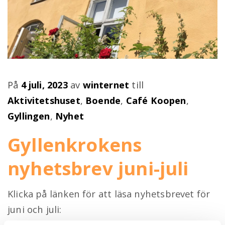
Publicerad
På
4 juli, 2023
av
winternet
till
på
Aktivitetshuset
,
Boende
,
Café Koopen
,
Gyllingen
,
Nyhet
Gyllenkrokens
nyhetsbrev juni-juli
Klicka på länken för att läsa nyhetsbrevet för
juni och juli:
https://gansub.com/t/pm/5823086503976/…