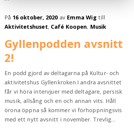
Publicerad
På
16 oktober, 2020
av
Emma Wig
till
på
Aktivitetshuset
,
Café Koopen
,
Musik
Gyllenpodden avsnitt
2!
En podd gjord av deltagarna på Kultur- och
aktivitetshus Gyllenkroken.I andra avsnittet
får vi höra intervjuer med deltagare, persisk
musik, allsång och en och annan vits. Håll
örona öppna så kommer vi förhoppningsvis
med ett nytt avsnitt i november. Trevlig…