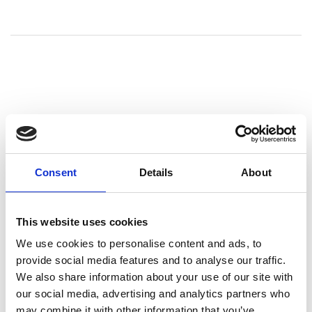
Consent
Details
About
This website uses cookies
Föregående
We use cookies to personalise content and ads, to
provide social media features and to analyse our traffic.
Filmat
Föregående
We also share information about your use of our site with
inlägg:
our social media, advertising and analytics partners who
studiebesök i
may combine it with other information that you’ve