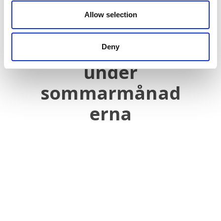
Nästa
Allow selection
Avvikande
Nästa
inlägg:
öppettider
Deny
under
sommarmånad
erna