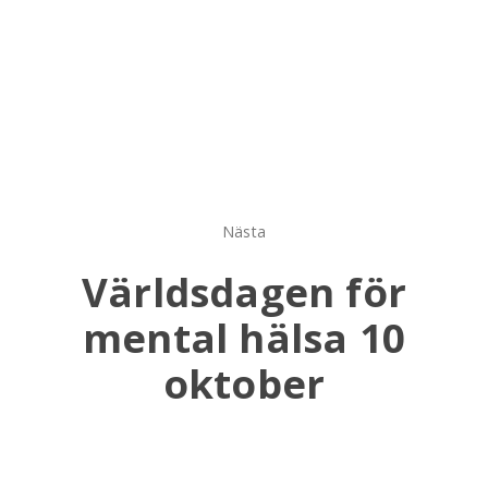
Nästa
Världsdagen för
Nästa
inlägg:
mental hälsa 10
oktober