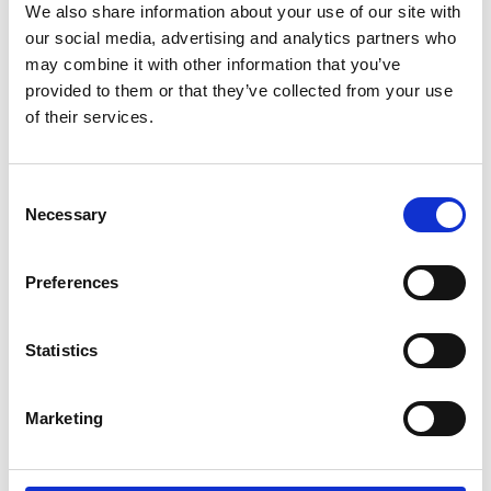
We also share information about your use of our site with
för
stödsamtal för dig som är över 18 år
. Maila
our social media, advertising and analytics partners who
eller ring oss för mer information.
may combine it with other information that you’ve
provided to them or that they’ve collected from your use
Vi finns tillgängliga vardagar mellan 8.30 och
of their services.
16.30 via telefon, mail eller på plats på våning
två på Garverigatan 2B. Vi tar gärna emot
Consent
Necessary
studiebesök. Välkommen till oss!
Selection
Preferences
Statistics
Marketing