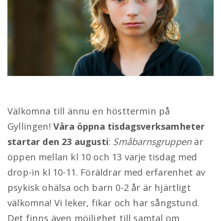
Välkomna till ännu en hösttermin på
Gyllingen!
Våra öppna tisdagsverksamheter
startar den 23 augusti
:
Småbarnsgruppen
är
öppen mellan kl 10 och 13 varje tisdag med
Terminsstart på Gyllingen
drop-in kl 10-11. Föräldrar med erfarenhet av
psykisk ohälsa och barn 0-2 år är hjärtligt
Publicerad
På
18 augusti, 2022
av
Lisa Gustafsson
till
välkomna! Vi leker, fikar och har sångstund.
på
Gyllingen
,
Nyhet
Det finns även möjlighet till samtal om