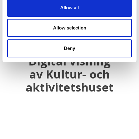
Allow all
Allow selection
Föregående
Deny
Digital visning
Föregående
inlägg:
av Kultur- och
aktivitetshuset