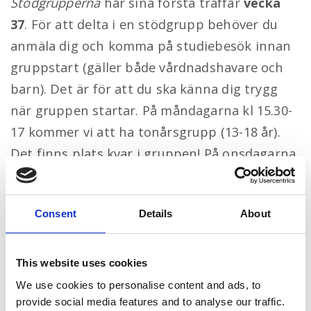
Stödgrupperna
har sina första träffar
vecka
37
. För att delta i en stödgrupp behöver du
anmäla dig och komma på studiebesök innan
gruppstart (gäller både vårdnadshavare och
barn). Det är för att du ska känna dig trygg
när gruppen startar. På måndagarna kl 15.30-
17 kommer vi att ha tonårsgrupp (13-18 år).
Det finns plats kvar i gruppen! På onsdagarna
kl 15-16.30 kommer vi att ha barngrupp. Som
det ser ut nu så är denna grupp full, men det
Consent
Details
About
går jättebra att ställa sig på väntelista. Vi
startar nya grupper varje termin och man kan
anmäla sig när som helst under året.
This website uses cookies
We use cookies to personalise content and ads, to
Vi har nu möjlighet att ta emot nya kontakter
provide social media features and to analyse our traffic.