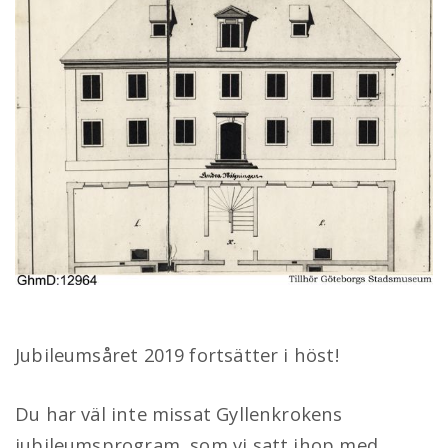
Jubileumshösten 2019
Publicerad
På
8 augusti, 2019
av
winternet
till
Nyhet
,
på
Stiftelsen
Jubileumsåret 2019 fortsätter i höst!
Du har väl inte missat Gyllenkrokens
jubileumsprogram, som vi satt ihop med