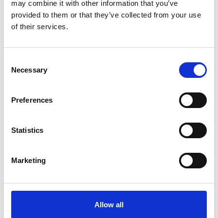
may combine it with other information that you’ve
provided to them or that they’ve collected from your use
of their services.
Föregående
Consent
Necessary
Selection
Arbetsprövning
Föregående
inlägg:
och
Preferences
Sysselsättning
Statistics
Marketing
Allow all